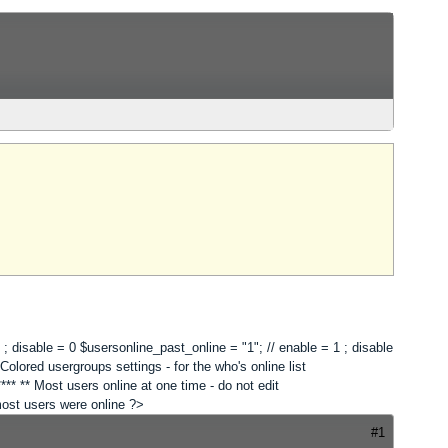
 1 ; disable = 0 $usersonline_past_online = "1"; // enable = 1 ; disable
lored usergroups settings - for the who's online list
*** ** Most users online at one time - do not edit
 most users were online ?>
#1