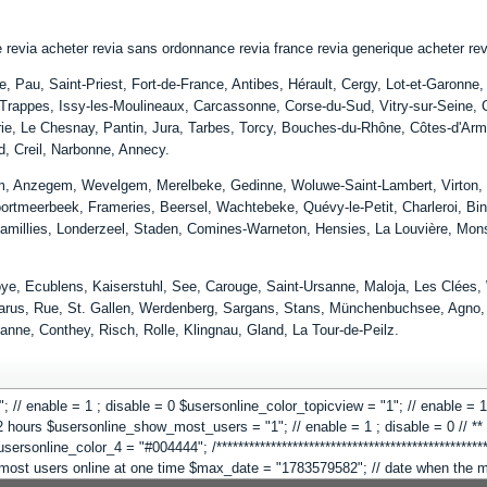
revia acheter revia sans ordonnance revia france revia generique acheter revi
pe, Pau, Saint-Priest, Fort-de-France, Antibes, Hérault, Cergy, Lot-et-Garonn
rappes, Issy-les-Moulineaux, Carcassonne, Corse-du-Sud, Vitry-sur-Seine, Cl
ie, Le Chesnay, Pantin, Jura, Tarbes, Torcy, Bouches-du-Rhône, Côtes-d'Armor,
nd, Creil, Narbonne, Annecy.
, Anzegem, Wevelgem, Merelbeke, Gedinne, Woluwe-Saint-Lambert, Virton,
oortmeerbeek, Frameries, Beersel, Wachtebeke, Quévy-le-Petit, Charleroi, Bi
amillies, Londerzeel, Staden, Comines-Warneton, Hensies, La Louvière, Mons
oye, Ecublens, Kaiserstuhl, See, Carouge, Saint-Ursanne, Maloja, Les Clées
arus, Rue, St. Gallen, Werdenberg, Sargans, Stans, Münchenbuchsee, Agno, 
sanne, Conthey, Risch, Rolle, Klingnau, Gland, La Tour-de-Peilz.
 "1"; // enable = 1 ; disable = 0 $usersonline_color_topicview = "1"; // enable =
hours $usersonline_show_most_users = "1"; // enable = 1 ; disable = 0 // ** Co
online_color_4 = "#004444"; /**************************************************
"; // most users online at one time $max_date = "1783579582"; // date when the