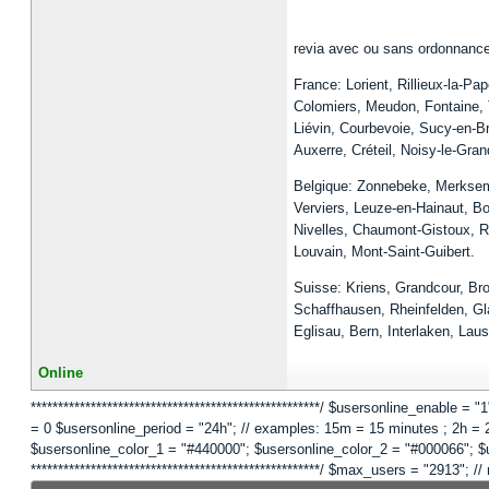
revia avec ou sans ordonnance 
France: Lorient, Rillieux-la-Pa
Colomiers, Meudon, Fontaine, T
Liévin, Courbevoie, Sucy-en-Br
Auxerre, Créteil, Noisy-le-Gra
Belgique: Zonnebeke, Merksem
Verviers, Leuze-en-Hainaut, B
Nivelles, Chaumont-Gistoux, R
Louvain, Mont-Saint-Guibert.
Suisse: Kriens, Grandcour, Br
Schaffhausen, Rheinfelden, Gl
Eglisau, Bern, Interlaken, Lau
Online
*****************************************************/ $usersonline_enable =
= 0 $usersonline_period = "24h"; // examples: 15m = 15 minutes ; 2h = 2 
$usersonline_color_1 = "#440000"; $usersonline_color_2 = "#000066"; $users
*****************************************************/ $max_users = "2913