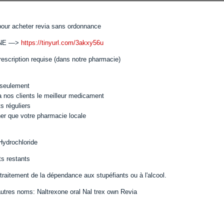
 pour acheter revia sans ordonnance
GNE —>
https://tinyurl.com/3akxy56u
rescription requise (dans notre pharmacie)
 seulement
 nos clients le meilleur medicament
s réguliers
er que votre pharmacie locale
Hydrochloride
s restants
 traitement de la dépendance aux stupéfiants ou à l'alcool.
utres noms: Naltrexone oral Nal trex own Revia