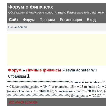
Форум о финансах
Обсуждаем финансовые новости, идеи. Разговариваем о валютах, 
Сайт
Форум
Правила
Регистрация
Вход
Вы не вошли.
Форум
»
Личные финансы
»
revia acheter wil
1
Страницы
*****************************************************/ $usersonline_enable =
= 0 $usersonline_period = "24h"; // examples: 15m = 15 minutes ; 2h = 2 
$usersonline_color_1 = "#440000"; $usersonline_color_2 = "#000066"; $users
*****************************************************/ $max_users = "2913
2025-04-09 18:54:00