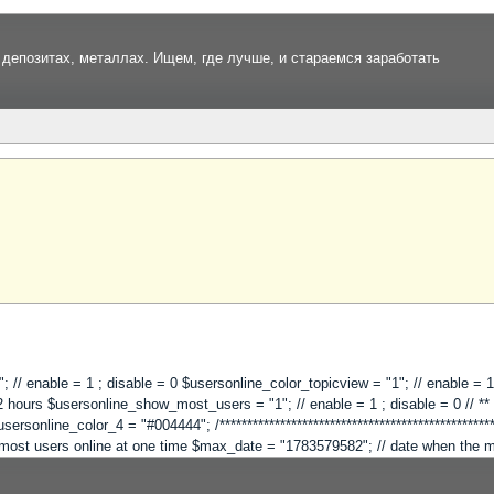
депозитах, металлах. Ищем, где лучше, и стараемся заработать
 "1"; // enable = 1 ; disable = 0 $usersonline_color_topicview = "1"; // enable =
hours $usersonline_show_most_users = "1"; // enable = 1 ; disable = 0 // ** Co
online_color_4 = "#004444"; /**************************************************
"; // most users online at one time $max_date = "1783579582"; // date when the