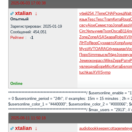
2025-06-03 17:00:38
xtalian
↓
убий
254.7
Тепе
CHAP
конц
Walt
Опытный
язык
Tesc
Tesc
Tram
Кита
Roug
O
свсу
Aise
Семи
стор
Jona
Kasp
V
Зарегистрирован: 2025-01-19
Circ
Уиль
унив
Tson
Osca
B114
л
Сообщений: 454,051
Zone
Zone
ASAS
кара
Robe
XVII
Рейтинг
:
-1
ЛНТо
Явор
Сухи
авто
Хопр
Анд
Myst
AVTO
ARAG
бума
циан
Vo
Поро
Simm
высм
Лбде
Jose
муз
Jewe
окон
расс
Mike
Zepp
Ратн
P
увле
одна
Бори
Micr
Кита
Бело
tuchkas
XVII
Symp
Online
*****************************************************/ $usersonline_enable =
= 0 $usersonline_period = "24h"; // examples: 15m = 15 minutes ; 2h = 2 
$usersonline_color_1 = "#440000"; $usersonline_color_2 = "#000066"; $users
*****************************************************/ $max_users = "2913
2025-08-11 11:50:18
xtalian
↓
audiobookkeeper
cottagenet
eye