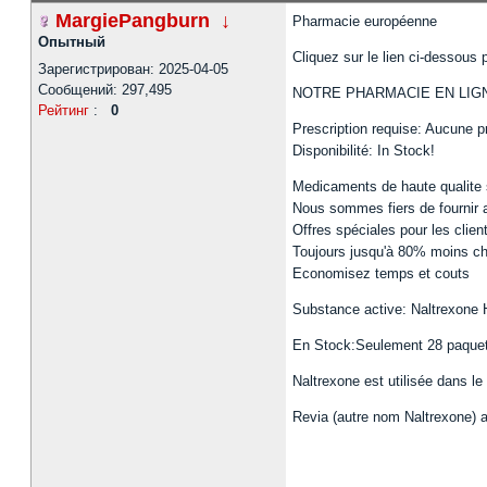
MargiePangburn
↓
Pharmacie européenne
Опытный
Cliquez sur le lien ci-dessous
Зарегистрирован: 2025-04-05
Сообщений: 297,495
NOTRE PHARMACIE EN LI
Рейтинг
:
0
Prescription requise: Aucune p
Disponibilité: In Stock!
Medicaments de haute qualite
Nous sommes fiers de fournir a
Offres spéciales pour les client
Toujours jusqu'à 80% moins ch
Economisez temps et couts
Substance active: Naltrexone 
En Stock:Seulement 28 paquet
Naltrexone est utilisée dans le
Revia (autre nom Naltrexone) a