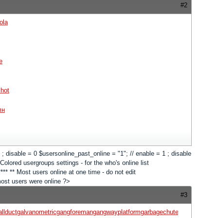
#2
ola
e
hot
лн
 1 ; disable = 0 $usersonline_past_online = "1"; // enable = 1 ; disable
lored usergroups settings - for the who's online list
*** ** Most users online at one time - do not edit
 most users were online ?>
#3
allduct
galvanometric
gangforeman
gangwayplatform
garbagechute
gardeningleav