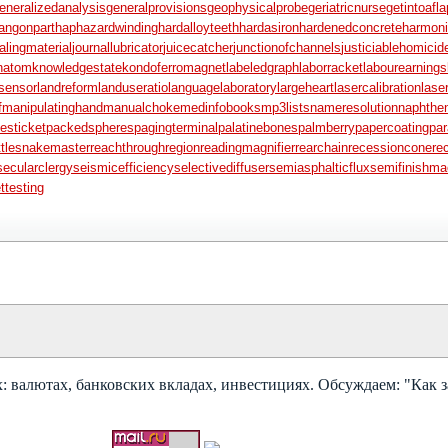
eneralizedanalysis
generalprovisions
geophysicalprobe
geriatricnurse
getintoafla
angonpart
haphazardwinding
hardalloyteeth
hardasiron
hardenedconcrete
harmoni
alingmaterial
journallubricator
juicecatcher
junctionofchannels
justiciablehomicid
natom
knowledgestate
kondoferromagnet
labeledgraph
laborracket
labourearnings
sensor
landreform
landuseratio
languagelaboratory
largeheart
lasercalibration
lase
f
manipulatinghand
manualchoke
medinfobooks
mp3lists
nameresolution
naphthe
esticket
packedspheres
pagingterminal
palatinebones
palmberry
papercoating
pa
ttlesnakemaster
reachthroughregion
readingmagnifier
rearchain
recessioncone
re
secularclergy
seismicefficiency
selectivediffuser
semiasphalticflux
semifinishma
ettesting
 валютах, банковских вкладах, инвестициях. Обсуждаем: "Как з