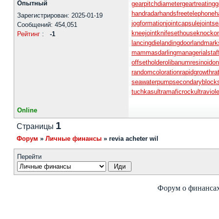
Опытный
gearpitchdiameter
geartreating
g
handradar
handsfreetelephone
h
Зарегистрирован: 2025-01-19
jogformation
jointcapsule
jointse
Сообщений: 454,051
kneejoint
knifesethouse
knocko
Рейтинг
:
-1
lancingdie
landingdoor
landmark
mammasdarling
managerialstaf
offsetholder
olibanumresinoid
on
randomcoloration
rapidgrowth
ra
seawaterpump
secondaryblock
tuchkas
ultramaficrock
ultraviol
Online
1
Страницы
Форум
»
Личные финансы
»
revia acheter wil
Перейти
Форум о финансах: