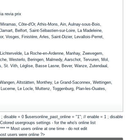
a revia prix
e, Miramas, Côte-d'Or, Athis-Mons, Ain, Aulnay-sous-Bois,
amart, Belfort, Saint-Sébastien-sur-Loire, La Madeleine,
 Vosges, Finistère, Arles, Saint-Dizier, Levallois-Perret,
 Lichtervelde, La Roche-en-Ardenne, Manhay, Zwevegem,
nche, Westerlo, Beringen, Malmedy, Aarschot, Tervuren, Mol,
, St. Vith, Léglise, Basse Lasne, Bever, Wanze, Zutendaal,
, Wangen, Altstätten, Monthey, Le Grand-Saconnex, Wettingen,
Lucerne, Le Locle, Muttenz, Toggenburg, Plan-les-Ouates,
 1 ; disable = 0 $usersonline_past_online = "1"; // enable = 1 ; disable
lored usergroups settings - for the who's online list
*** ** Most users online at one time - do not edit
 most users were online ?>