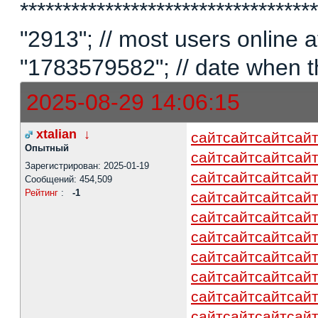
********************************
"2913"; // most users online
"1783579582"; // date when t
2025-08-29 14:06:15
xtalian
↓
сайт
сайт
сайт
сай
Опытный
сайт
сайт
сайт
сай
Зарегистрирован: 2025-01-19
сайт
сайт
сайт
сай
Сообщений: 454,509
Рейтинг
:
-1
сайт
сайт
сайт
сай
сайт
сайт
сайт
сай
сайт
сайт
сайт
сай
сайт
сайт
сайт
сай
сайт
сайт
сайт
сай
сайт
сайт
сайт
сай
сайт
сайт
сайт
сай