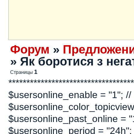
Форум
»
Предложен
»
Як боротися з нег
1
Страницы
***********************************
$usersonline_enable = "1"; // 
$usersonline_color_topicview =
$usersonline_past_online = "1"
$usersonline_period = "24h";