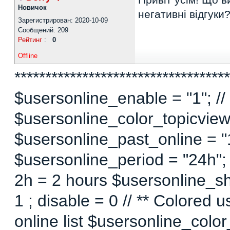
Новичок
негативні відгуки
Зарегистрирован: 2020-10-09
Сообщений: 209
Рейтинг
:
0
Offline
***********************************
$usersonline_enable = "1"; // 
$usersonline_color_topicview =
$usersonline_past_online = "1"
$usersonline_period = "24h";
2h = 2 hours $usersonline_sh
1 ; disable = 0 // ** Colored 
online list $usersonline_colo