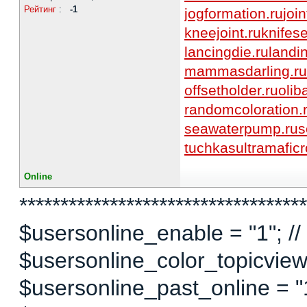
Рейтинг
:
-1
jogformation.ru
joi
kneejoint.ru
knifes
lancingdie.ru
landi
mammasdarling.ru
offsetholder.ru
olib
randomcoloration.
seawaterpump.ru
s
tuchkas
ultramaficr
Online
***********************************
$usersonline_enable = "1"; // 
$usersonline_color_topicview =
$usersonline_past_online = "1"