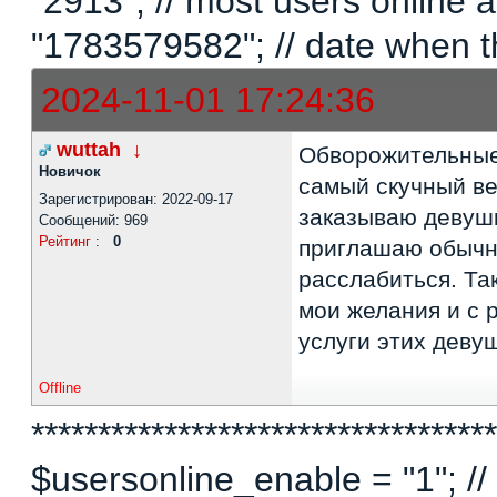
"2913"; // most users online
"1783579582"; // date when t
2024-11-01 17:24:36
wuttah
↓
Обворожительные
Новичок
самый скучный ве
Зарегистрирован: 2022-09-17
заказываю девуш
Сообщений: 969
Рейтинг
:
0
приглашаю обычно
расслабиться. Та
мои желания и с 
услуги этих деву
Offline
***********************************
$usersonline_enable = "1"; // 