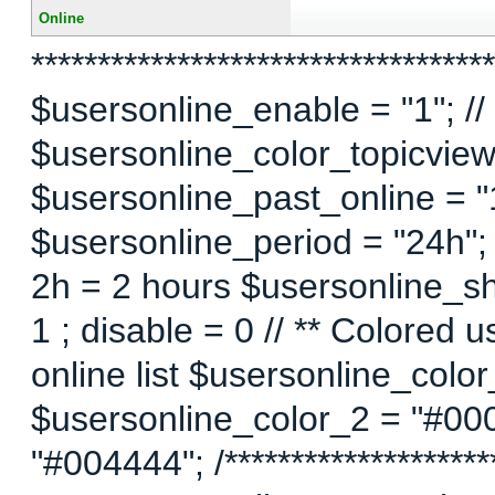
Online
***********************************
$usersonline_enable = "1"; // 
$usersonline_color_topicview =
$usersonline_past_online = "1"
$usersonline_period = "24h";
2h = 2 hours $usersonline_sh
1 ; disable = 0 // ** Colored 
online list $usersonline_colo
$usersonline_color_2 = "#00
"#004444"; /*********************