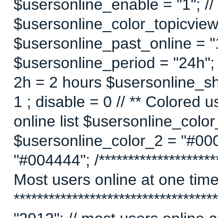
$usersonline_enable = "1"; // 
$usersonline_color_topicview =
$usersonline_past_online = "1"
$usersonline_period = "24h";
2h = 2 hours $usersonline_sh
1 ; disable = 0 // ** Colored 
online list $usersonline_colo
$usersonline_color_2 = "#00
"#004444"; /*********************
Most users online at one time 
********************************