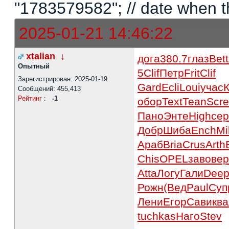
"1783579582"; // date when t
2025-01-21 14:46:22
xtalian
↓
дога
380.7
глаз
Bett
Опытный
5
Clif
Петр
Frit
Clif
Зарегистрирован: 2025-01-19
Gard
Ecli
Loui
учас
Сообщений: 455,413
Рейтинг
:
-1
обор
Text
Tean
Scre
Пано
Энте
High
сер
Добр
Шиба
Ench
Mi
Араб
Bria
Crus
Arth
Chis
OPEL
заво
вер
Atta
Логу
Гали
Dee
Рожн
(Вед
Paul
Суп
Лени
Егор
Сави
ква
tuchkas
Наго
Stev