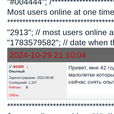
"#004444"; /*********************
Most users online at one time 
********************************
"2913"; // most users online
"1783579582"; // date when t
2024-10-29 21:10:04
xcon
↓
Привет, мне 42 г
Опытный
малолетки которы
Зарегистрирован: 2022-09-08
сейчас снять опы
Сообщений: 1,107
Рейтинг
:
0
Offline
***********************************