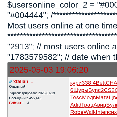
$usersonline_color_2 = "#00
"#004444"; /*********************
Most users online at one time 
********************************
"2913"; // most users online
"1783579582"; // date when t
2025-05-03 19:06:20
xtalian
↓
кури
338.4
Bett
CH
Опытный
6
Шуры
Sync
2CS2
Зарегистрирован: 2025-01-19
Tesc
Медв
Мага
Цв
Сообщений: 455,413
Рейтинг
:
-1
Adid
Грац
Авиц
Бул
Robe
Walk
Inte
псих