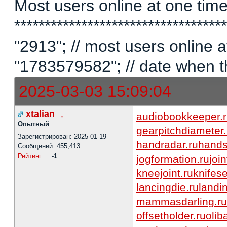
Most users online at one time 
********************************
"2913"; // most users online
"1783579582"; // date when t
2025-03-03 15:09:04
xtalian
↓
audiobookkeeper.
Опытный
gearpitchdiameter.
Зарегистрирован: 2025-01-19
handradar.ru
hands
Сообщений: 455,413
Рейтинг
:
-1
jogformation.ru
joi
kneejoint.ru
knifes
lancingdie.ru
landi
mammasdarling.ru
offsetholder.ru
olib