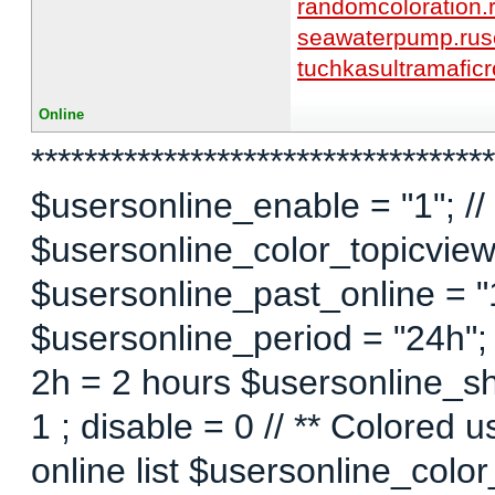
randomcoloration.
seawaterpump.ru
s
tuchkas
ultramaficr
Online
***********************************
$usersonline_enable = "1"; // 
$usersonline_color_topicview =
$usersonline_past_online = "1"
$usersonline_period = "24h";
2h = 2 hours $usersonline_sh
1 ; disable = 0 // ** Colored 
online list $usersonline_colo