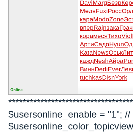
Davi
Marg
Безр
Кер
Медв
Fuxi
Росс
Ор
кара
Modo
Zone
Эс
впер
Rajn
зака
Грач
кора
меся
Тихо
Viol
Арти
Садо
Hyun
Од
Kata
News
Оськ
Ли
кажд
Nesh
Айра
Po
Винн
Dedi
Ever
Лев
tuchkas
Disn
York
Online
***********************************
$usersonline_enable = "1"; // 
$usersonline_color_topicview =