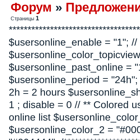
Форум
»
Предложен
1
Страницы
***********************************
$usersonline_enable = "1"; // 
$usersonline_color_topicview =
$usersonline_past_online = "1"
$usersonline_period = "24h";
2h = 2 hours $usersonline_sh
1 ; disable = 0 // ** Colored 
online list $usersonline_colo
$usersonline_color_2 = "#00