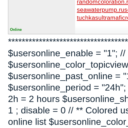
randomcoloration.
seawaterpump.ru
s
tuchkas
ultramaficr
Online
***********************************
$usersonline_enable = "1"; // 
$usersonline_color_topicview =
$usersonline_past_online = "1"
$usersonline_period = "24h";
2h = 2 hours $usersonline_sh
1 ; disable = 0 // ** Colored 
online list $usersonline_colo