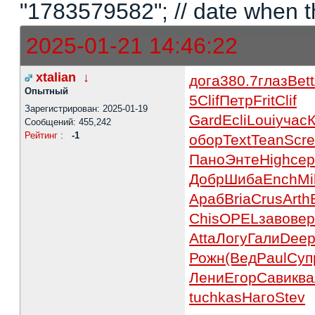
"1783579582"; // date when t
2025-01-21 14:46:22
xtalian
↓
дога
380.7
глаз
Bett
Опытный
5
Clif
Петр
Frit
Clif
Зарегистрирован: 2025-01-19
Gard
Ecli
Loui
учас
Сообщений: 455,242
Рейтинг
:
-1
обор
Text
Tean
Scre
Пано
Энте
High
сер
Добр
Шиба
Ench
Mi
Араб
Bria
Crus
Arth
Chis
OPEL
заво
вер
Atta
Логу
Гали
Dee
Рожн
(Вед
Paul
Суп
Лени
Егор
Сави
ква
tuchkas
Наго
Stev