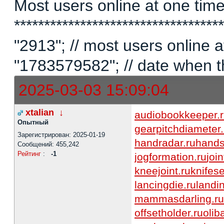
Most users online at one time 
********************************
"2913"; // most users online
"1783579582"; // date when t
2025-03-03 15:09:04
xtalian
↓
audiobookkeeper.
Опытный
gearpitchdiameter.
Зарегистрирован: 2025-01-19
handradar.ru
hands
Сообщений: 455,242
Рейтинг
:
-1
jogformation.ru
joi
kneejoint.ru
knifes
lancingdie.ru
landi
mammasdarling.ru
offsetholder.ru
olib