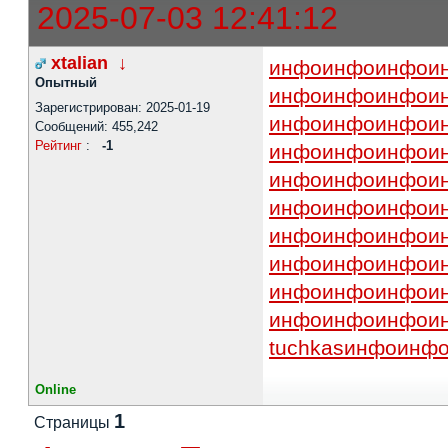
2025-07-03 12:41:12
xtalian
↓
инфо
инфо
инфо
и
Опытный
инфо
инфо
инфо
и
Зарегистрирован: 2025-01-19
инфо
инфо
инфо
и
Сообщений: 455,242
Рейтинг
:
-1
инфо
инфо
инфо
и
инфо
инфо
инфо
и
инфо
инфо
инфо
и
инфо
инфо
инфо
и
инфо
инфо
инфо
и
инфо
инфо
инфо
и
инфо
инфо
инфо
и
tuchkas
инфо
инф
Online
1
Страницы