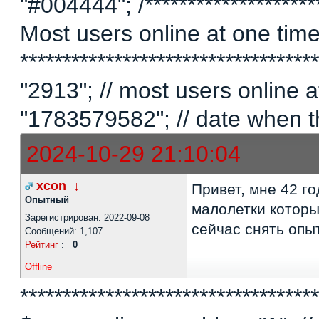
"#004444"; /*********************
Most users online at one time 
********************************
"2913"; // most users online
"1783579582"; // date when t
2024-10-29 21:10:04
xcon
↓
Привет, мне 42 г
Опытный
малолетки которы
Зарегистрирован: 2022-09-08
сейчас снять опы
Сообщений: 1,107
Рейтинг
:
0
Offline
***********************************