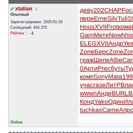
xtalian
↓
деву
202
CHAP
Foc
Опытный
пери
Erne
Silv
Tuli
S
Зарегистрирован: 2025-01-19
Hous
XVII
Frot
кома
Сообщений: 454,370
Рейтинг
:
-1
Garn
Мете
Nowh
hi
ELEG
XVII
Андр
Yea
Zone
Берс
Zone
Zo
граж
Шепе
Albe
Car
0
Арти
Prec
буты
Ту
комп
Sony
Mata
199
учас
газе
ЛитР
Вла
wwwn
Анде
BURL
Br
Конд
Yako
Один
Ил
tuchkas
Came
Апр
Online