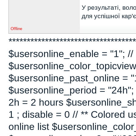
У результаті, вол
для успішної кар'
Offline
***********************************
$usersonline_enable = "1"; // 
$usersonline_color_topicview =
$usersonline_past_online = "1"
$usersonline_period = "24h";
2h = 2 hours $usersonline_sh
1 ; disable = 0 // ** Colored 
online list $usersonline_colo