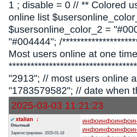
1 ; disable = 0 // ** Colored 
online list $usersonline_colo
$usersonline_color_2 = "#00
"#004444"; /*********************
Most users online at one time 
********************************
"2913"; // most users online
"1783579582"; // date when t
2025-03-03 11:21:23
xtalian
↓
инфо
инфо
инфо
и
Опытный
инфо
инфо
инфо
и
Зарегистрирован: 2025-01-19