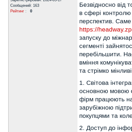
Безвідносно від т
Сообщений: 163
Рейтинг
:
0
в сфері контролю
перспектив. Саме 
https://headway.zp
запуску до міжна
сегменті зайнятос
перебільшити. На
вміння комунікува
та стрімко мінливі
1. Світова інтегр
основною мовою св
фірм працюють на 
зарубіжною підтр
покупцями та коле
2. Доступ до інфо