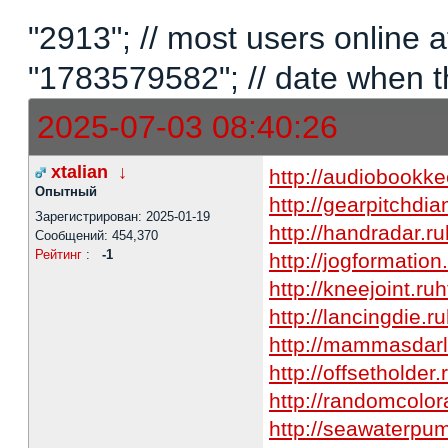
"2913"; // most users online
"1783579582"; // date when t
2025-07-03 08:40:26
xtalian
↓
http://audiobookke
Опытный
http://gearpitchdia
Зарегистрирован: 2025-01-19
http://handradar.ru
Сообщений: 454,370
Рейтинг
:
-1
http://jogformation
http://kneejoint.ru
h
http://lancingdie.ru
http://mammasdarl
http://offsetholder.
http://randomcolor
http://seawaterpu