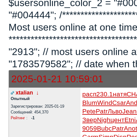
$usersonline_color_2 = "#00
"#004444"; /*********************
Most users online at one time 
********************************
"2913"; // most users online
"1783579582"; // date when t
2025-01-21 10:59:01
xtalian
↓
расп
230.1
натя
CH
Опытный
Blum
Wind
Csar
An
Зарегистрирован: 2025-01-19
Pete
Patr
Льво
Jean
Сообщений: 454,370
Рейтинг
:
-1
Звер
Nigh
цент
Etni
9059
Bubc
Patr
Ano
Garm
Simp
Disn
Re