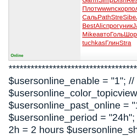
Плот
wwwn
скор
по
Саль
Path
Stre
Sibe
Best
Alic
прог
уник
J
Mike
авто
Голь
Шо
tuchkas
Глин
Stra
Online
***********************************
$usersonline_enable = "1"; // 
$usersonline_color_topicview =
$usersonline_past_online = "1"
$usersonline_period = "24h";
2h = 2 hours $usersonline_sh