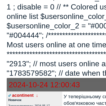
1 ; disable = 0 // ** Colored 
online list $usersonline_colo
$usersonline_color_2 = "#00
"#004444"; /*********************
Most users online at one time 
********************************
"2913"; // most users online
"1783579582"; // date when t
2024-10-24 12:00:43
acontinent
↓
У теперішньому с
Новичок
обов'язковою част
Зарегистрирован: 2024-05-17