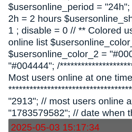
$usersonline_period = "24h";
2h = 2 hours $usersonline_sh
1 ; disable = 0 // ** Colored 
online list $usersonline_colo
$usersonline_color_2 = "#00
"#004444"; /*********************
Most users online at one time 
********************************
"2913"; // most users online
"1783579582"; // date when t
2025-05-03 15:17:34