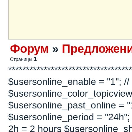
Форум
»
Предложен
1
Страницы
***********************************
$usersonline_enable = "1"; // 
$usersonline_color_topicview =
$usersonline_past_online = "1"
$usersonline_period = "24h";
2h = 2 hours $usersonline_sh