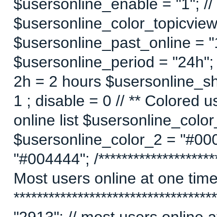
$usersonline_enable = "1"; // 
$usersonline_color_topicview =
$usersonline_past_online = "1"
$usersonline_period = "24h";
2h = 2 hours $usersonline_sh
1 ; disable = 0 // ** Colored 
online list $usersonline_colo
$usersonline_color_2 = "#00
"#004444"; /*********************
Most users online at one time 
********************************
"2913"; // most users online