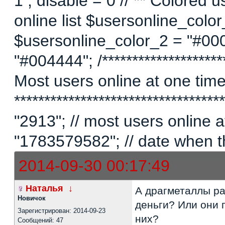
1 ; disable = 0 // ** Colored 
online list $usersonline_colo
$usersonline_color_2 = "#00
"#004444"; /*********************
Most users online at one time 
********************************
"2913"; // most users online
"1783579582"; // date when t
2014-09-30 00:17:49
Наталья
↓
А драгметаллы ра
Новичок
деньги? Или они 
Зарегистрирован: 2014-09-23
них?
Сообщений: 47