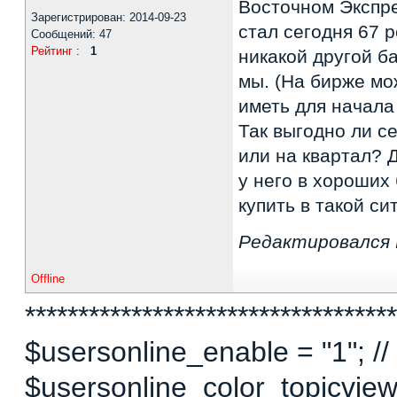
Восточном Экспрес
Зарегистрирован: 2014-09-23
стал сегодня 67 р
Сообщений: 47
Рейтинг
:
1
никакой другой ба
мы. (На бирже мо
иметь для начала 
Так выгодно ли с
или на квартал? Д
у него в хороших
купить в такой си
Редактировался Н
Offline
***********************************
$usersonline_enable = "1"; // 
$usersonline_color_topicview =