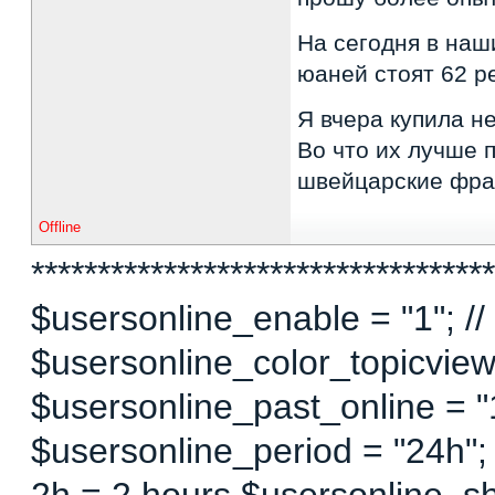
На сегодня в наши
юаней стоят 62 ре
Я вчера купила н
Во что их лучше 
швейцарские фра
Offline
***********************************
$usersonline_enable = "1"; // 
$usersonline_color_topicview =
$usersonline_past_online = "1"
$usersonline_period = "24h";