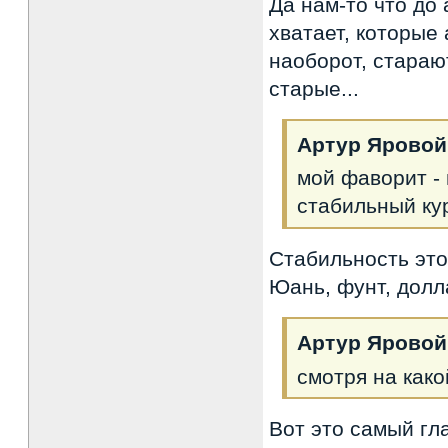
Да нам-то что до
хватает, которые
наоборот, стараю
старые...
Артур Яровой
мой фаворит -
стабильный ку
Стабильность это
Юань, фунт, долл
Артур Яровой
смотря на како
Вот это самый г