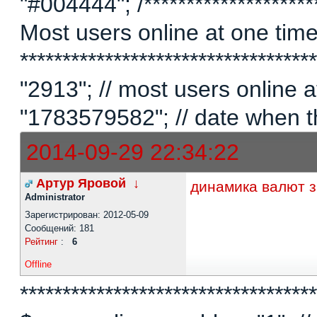
"#004444"; /*********************
Most users online at one time 
********************************
"2913"; // most users online
"1783579582"; // date when t
2014-09-29 22:34:22
Артур Яровой
↓
динамика валют з
Administrator
Зарегистрирован: 2012-05-09
Сообщений: 181
Рейтинг
:
6
Offline
***********************************