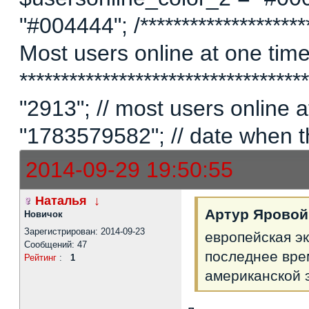
"#004444"; /*********************
Most users online at one time 
********************************
"2913"; // most users online
"1783579582"; // date when t
2014-09-29 19:50:55
Наталья
↓
Артур Яровой
Новичок
Зарегистрирован: 2014-09-23
европейская эк
Сообщений: 47
последнее врем
Рейтинг
:
1
американской 