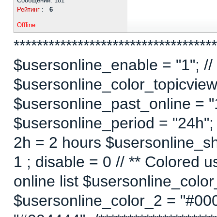
Сообщений: 181
Рейтинг
:
6
Offline
***********************************
$usersonline_enable = "1"; // 
$usersonline_color_topicview =
$usersonline_past_online = "1"
$usersonline_period = "24h";
2h = 2 hours $usersonline_sh
1 ; disable = 0 // ** Colored 
online list $usersonline_colo
$usersonline_color_2 = "#00