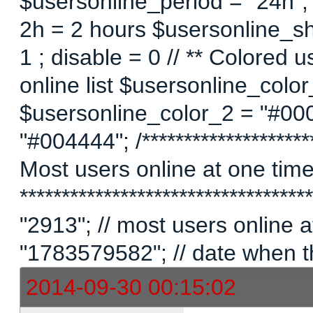
$usersonline_period = "24h";
2h = 2 hours $usersonline_sh
1 ; disable = 0 // ** Colored 
online list $usersonline_colo
$usersonline_color_2 = "#00
"#004444"; /*********************
Most users online at one time 
********************************
"2913"; // most users online
"1783579582"; // date when t
2014-09-30 00:15:02