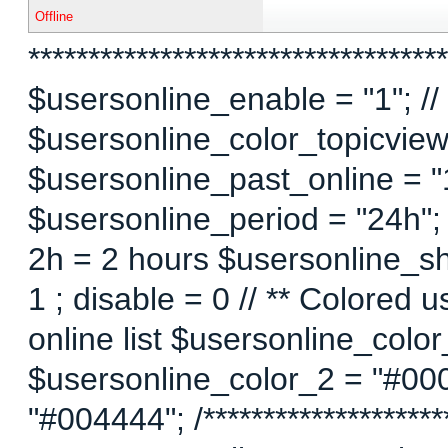
Offline
***********************************
$usersonline_enable = "1"; // 
$usersonline_color_topicview =
$usersonline_past_online = "1"
$usersonline_period = "24h";
2h = 2 hours $usersonline_sh
1 ; disable = 0 // ** Colored 
online list $usersonline_colo
$usersonline_color_2 = "#00
"#004444"; /*********************