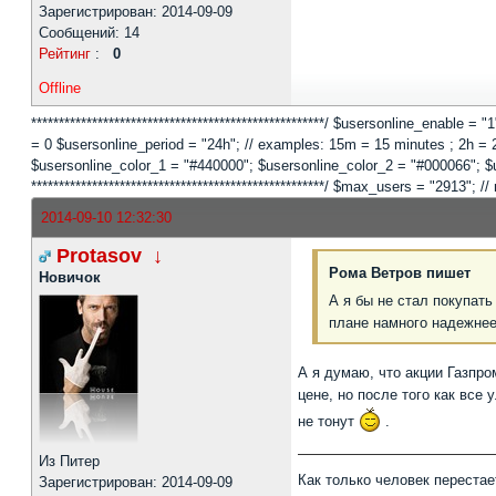
Зарегистрирован: 2014-09-09
Сообщений: 14
Рейтинг
:
0
Offline
*****************************************************/ $usersonline_enable =
= 0 $usersonline_period = "24h"; // examples: 15m = 15 minutes ; 2h = 2 
$usersonline_color_1 = "#440000"; $usersonline_color_2 = "#000066"; $users
*****************************************************/ $max_users = "2913
2014-09-10 12:32:30
Protasov
↓
Рома Ветров пишет
Новичок
А я бы не стал покупат
плане намного надежнее 
А я думаю, что акции Газпро
цене, но после того как все
не тонут
.
Из Питер
Как только человек перестае
Зарегистрирован: 2014-09-09