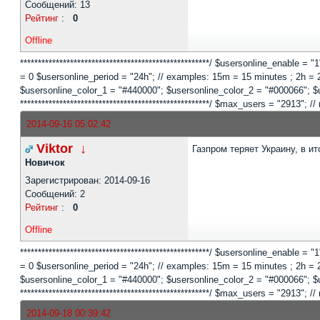
Сообщений: 13
Рейтинг
:
0
Offline
*****************************************************/ $usersonline_enable =
= 0 $usersonline_period = "24h"; // examples: 15m = 15 minutes ; 2h = 2 
$usersonline_color_1 = "#440000"; $usersonline_color_2 = "#000066"; $users
*****************************************************/ $max_users = "2913
2014-09-16 05:02:42
Viktor
↓
Газпром теряет Украину, в и
Новичок
Зарегистрирован: 2014-09-16
Сообщений: 2
Рейтинг
:
0
Offline
*****************************************************/ $usersonline_enable =
= 0 $usersonline_period = "24h"; // examples: 15m = 15 minutes ; 2h = 2 
$usersonline_color_1 = "#440000"; $usersonline_color_2 = "#000066"; $users
*****************************************************/ $max_users = "2913
2014-09-18 00:39:42