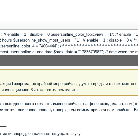
 "1"; // enable = 1 ; disable = 0 $usersonline_color_topicview = "1"; // enable =
hours $usersonline_show_most_users = "1"; // enable = 1 ; disable = 0 // ** Co
online_color_4 = "#004444"; /**************************************************
"; // most users online at one time $max_date = "1783579582"; // date when the
ь акции Газпрома, по крайней мере сейчас, думаю вряд ли от них можно
и их акции мне бы тоже хотелось купить.
ма выгоднее всего покупать именно сейчас, на фоне скандала с газом( я
 уляжется, они снова поползут вверх, тем самым принося вам прибыль. В
т идти вперед, он начинает ощущать скуку