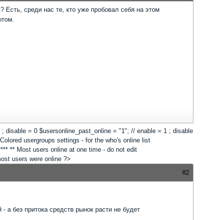
 Есть, среди нас те, кто уже пробовал себя на этом
ытом.
 1 ; disable = 0 $usersonline_past_online = "1"; // enable = 1 ; disable
lored usergroups settings - for the who's online list
*** ** Most users online at one time - do not edit
 most users were online ?>
#2
- а без притока средств рынок расти не будет