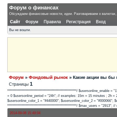
Форум о финансах
Обсуждаем финансовые новости, идеи. Разговариваем о валютах, 
Сайт
Форум
Правила
Регистрация
Вход
Вы не вошли.
Форум
»
Фондовый рынок
»
Какие акции вы бы
1
Страницы
*****************************************************/ $usersonline_enable =
= 0 $usersonline_period = "24h"; // examples: 15m = 15 minutes ; 2h = 2 
$usersonline_color_1 = "#440000"; $usersonline_color_2 = "#000066"; $users
*****************************************************/ $max_users = "2913
2014-09-08 15:49:04