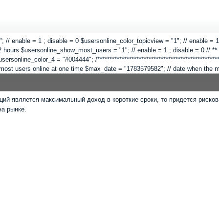
 "1"; // enable = 1 ; disable = 0 $usersonline_color_topicview = "1"; // enable =
hours $usersonline_show_most_users = "1"; // enable = 1 ; disable = 0 // ** Co
online_color_4 = "#004444"; /**************************************************
"; // most users online at one time $max_date = "1783579582"; // date when the
ий является максимальный доход в короткие сроки, то придется рисков
на рынке.