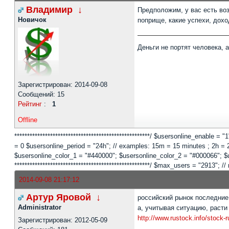
Владимир
↓
Предположим, у вас есть воз
Новичок
поприще, какие успехи, до
Деньги не портят человека, 
Зарегистрирован: 2014-09-08
Сообщений: 15
Рейтинг
:
1
Offline
*****************************************************/ $usersonline_enable =
= 0 $usersonline_period = "24h"; // examples: 15m = 15 minutes ; 2h = 2 
$usersonline_color_1 = "#440000"; $usersonline_color_2 = "#000066"; $users
*****************************************************/ $max_users = "2913
2014-09-08 21:17:12
Артур Яровой
↓
российский рынок последние
Administrator
а, учитывая ситуацию, расти
http://www.rustock.info/stock-
Зарегистрирован: 2012-05-09