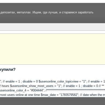
депозитах, металлах. Ищем, где лучше, и стараемся заработать
 купили?
 "1"; // enable = 1 ; disable = 0 $usersonline_color_topicview = "1"; // enable =
hours $usersonline_show_most_users = "1"; // enable = 1 ; disable = 0 // ** Co
online_color_4 = "#004444"; /**************************************************
"; // most users online at one time $max_date = "1783579582"; // date when the