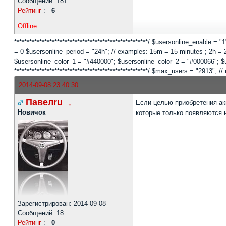
Сообщений: 181
Рейтинг
:
6
Offline
*****************************************************/ $usersonline_enable =
= 0 $usersonline_period = "24h"; // examples: 15m = 15 minutes ; 2h = 2 
$usersonline_color_1 = "#440000"; $usersonline_color_2 = "#000066"; $users
*****************************************************/ $max_users = "2913
2014-09-08 23:40:30
Павелru
↓
Если целью приобретения акц
Новичок
которые только появляются 
Зарегистрирован: 2014-09-08
Сообщений: 18
Рейтинг
:
0