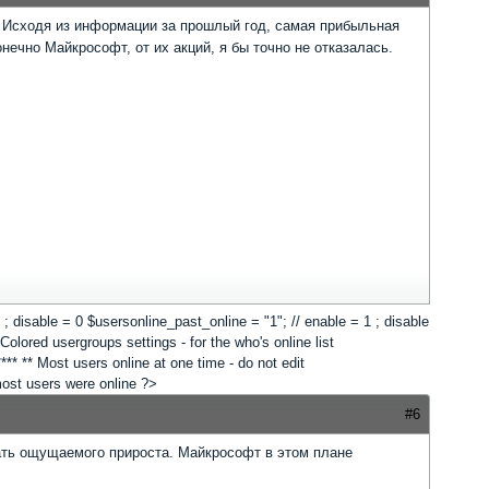
. Исходя из информации за прошлый год, самая прибыльная
онечно Майкрософт, от их акций, я бы точно не отказалась.
 1 ; disable = 0 $usersonline_past_online = "1"; // enable = 1 ; disable
lored usergroups settings - for the who's online list
*** ** Most users online at one time - do not edit
 most users were online ?>
#6
дать ощущаемого прироста. Майкрософт в этом плане