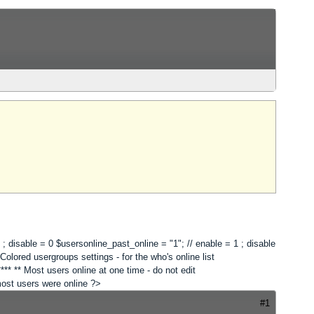
 1 ; disable = 0 $usersonline_past_online = "1"; // enable = 1 ; disable
lored usergroups settings - for the who's online list
*** ** Most users online at one time - do not edit
 most users were online ?>
#1