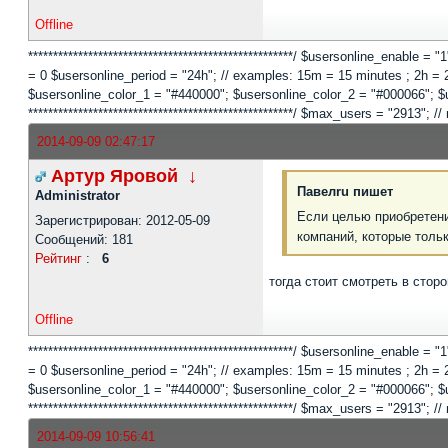
Offline
*****************************************************/ $usersonline_enable =
= 0 $usersonline_period = "24h"; // examples: 15m = 15 minutes ; 2h = 2 
$usersonline_color_1 = "#440000"; $usersonline_color_2 = "#000066"; $users
*****************************************************/ $max_users = "2913
2014-09-09 02:47:17
Артур Яровой
↓
Павелru пишет
Administrator
Если целью приобретени
Зарегистрирован: 2012-05-09
компаний, которые толь
Сообщений: 181
Рейтинг
:
6
тогда стоит смотреть в стор
Offline
*****************************************************/ $usersonline_enable =
= 0 $usersonline_period = "24h"; // examples: 15m = 15 minutes ; 2h = 2 
$usersonline_color_1 = "#440000"; $usersonline_color_2 = "#000066"; $users
*****************************************************/ $max_users = "2913
2014-09-09 10:56:41