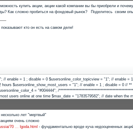
можность купить акции, акции какой компании вы бы приобрели и почему?
ходы? Как сложно пробиться на фондовый рынок? Поделитесь своим оп
а показывают кто он есть на самом деле!
 "1"; // enable = 1 ; disable = 0 $usersonline_color_topicview = "1"; // enable =
hours $usersonline_show_most_users = "1"; // enable = 1 ; disable = 0 // ** Co
online_color_4 = "#004444"; /**************************************************
"; // most users online at one time $max_date = "1783579582"; // date when the
 несколько лет "мертвый"
 акциям очень сложно
russia/70 … lgoda.html
- фундаментально вроде куча недооцененных акций 