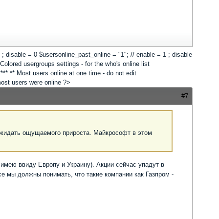
 1 ; disable = 0 $usersonline_past_online = "1"; // enable = 1 ; disable
lored usergroups settings - for the who's online list
*** ** Most users online at one time - do not edit
 most users were online ?>
#7
 ожидать ощущаемого прироста. Майкрософт в этом
 имею ввиду Европу и Украину). Акции сейчас упадут в
се мы должны понимать, что такие компании как Газпром -