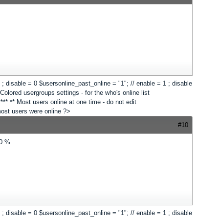
 1 ; disable = 0 $usersonline_past_online = "1"; // enable = 1 ; disable
lored usergroups settings - for the who's online list
*** ** Most users online at one time - do not edit
 most users were online ?>
#10
20 %
 1 ; disable = 0 $usersonline_past_online = "1"; // enable = 1 ; disable