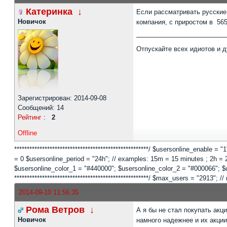
Катеринка
↓
Если рассматривать русские
Новичок
компания, с приростом в 56
Отпускайте всех идиотов и д
Зарегистрирован: 2014-09-08
Сообщений: 14
Рейтинг
:
2
Offline
*****************************************************/ $usersonline_enable =
= 0 $usersonline_period = "24h"; // examples: 15m = 15 minutes ; 2h = 2 
$usersonline_color_1 = "#440000"; $usersonline_color_2 = "#000066"; $users
*****************************************************/ $max_users = "2913
2014-09-10 11:56:35
Рома Ветров
↓
А я бы не стал покупать ак
Новичок
намного надежнее и их акции