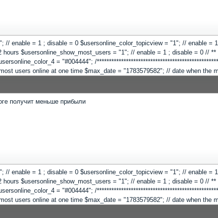
 "1"; // enable = 1 ; disable = 0 $usersonline_color_topicview = "1"; // enable =
hours $usersonline_show_most_users = "1"; // enable = 1 ; disable = 0 // ** Co
online_color_4 = "#004444"; /**************************************************
"; // most users online at one time $max_date = "1783579582"; // date when the
тоге получит меньше прибыли
 "1"; // enable = 1 ; disable = 0 $usersonline_color_topicview = "1"; // enable =
hours $usersonline_show_most_users = "1"; // enable = 1 ; disable = 0 // ** Co
online_color_4 = "#004444"; /**************************************************
"; // most users online at one time $max_date = "1783579582"; // date when the