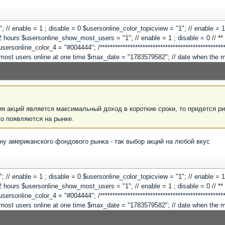
 "1"; // enable = 1 ; disable = 0 $usersonline_color_topicview = "1"; // enable =
hours $usersonline_show_most_users = "1"; // enable = 1 ; disable = 0 // ** Co
online_color_4 = "#004444"; /**************************************************
"; // most users online at one time $max_date = "1783579582"; // date when the
я акций является максимальный доход в короткие сроки, то придется ри
ко появляются на рынке.
ону американского фондового рынка - так выбор акций на любой вкус
 "1"; // enable = 1 ; disable = 0 $usersonline_color_topicview = "1"; // enable =
hours $usersonline_show_most_users = "1"; // enable = 1 ; disable = 0 // ** Co
online_color_4 = "#004444"; /**************************************************
"; // most users online at one time $max_date = "1783579582"; // date when the