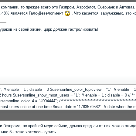
 компании, то прежде всего это Газпром, Аэрофлот, Сбербанк и Автоваз
5.48% является Галс-Девелопмент
. Что касается, зарубежных, это к
ураков из своей жизни, цирк должен гастролировать!
 "1"; // enable = 1 ; disable = 0 $usersonline_color_topicview = "1"; // enable =
hours $usersonline_show_most_users = "1"; // enable = 1 ; disable = 0 // ** Co
online_color_4 = "#004444"; /**************************************************
"; // most users online at one time $max_date = "1783579582"; // date when the
ции Газпрома, по крайней мере сейчас, думаю вряд ли от них можно ожи
 мне бы тоже хотелось купить.