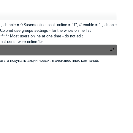
 1 ; disable = 0 $usersonline_past_online = "1"; // enable = 1 ; disable
lored usergroups settings - for the who's online list
*** ** Most users online at one time - do not edit
 most users were online ?>
#3
ать и покупать акции новых, малоизвестных компаний,