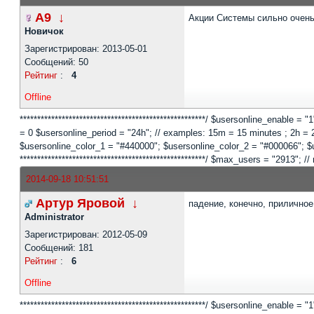
A9
↓
Акции Системы сильно очень
Новичок
Зарегистрирован: 2013-05-01
Сообщений: 50
Рейтинг
:
4
Offline
*****************************************************/ $usersonline_enable =
= 0 $usersonline_period = "24h"; // examples: 15m = 15 minutes ; 2h = 2 
$usersonline_color_1 = "#440000"; $usersonline_color_2 = "#000066"; $users
*****************************************************/ $max_users = "2913
2014-09-18 10:51:51
Артур Яровой
↓
падение, конечно, приличное
Administrator
Зарегистрирован: 2012-05-09
Сообщений: 181
Рейтинг
:
6
Offline
*****************************************************/ $usersonline_enable =