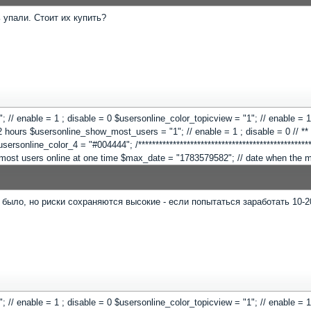
 упали. Стоит их купить?
 "1"; // enable = 1 ; disable = 0 $usersonline_color_topicview = "1"; // enable =
hours $usersonline_show_most_users = "1"; // enable = 1 ; disable = 0 // ** Co
online_color_4 = "#004444"; /**************************************************
"; // most users online at one time $max_date = "1783579582"; // date when the
 было, но риски сохраняются высокие - если попытаться заработать 10-
 "1"; // enable = 1 ; disable = 0 $usersonline_color_topicview = "1"; // enable =