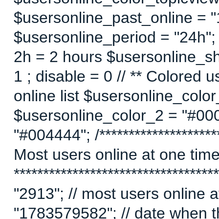
$usersonline_past_online = "1"
$usersonline_period = "24h";
2h = 2 hours $usersonline_sh
1 ; disable = 0 // ** Colored 
online list $usersonline_colo
$usersonline_color_2 = "#00
"#004444"; /*********************
Most users online at one time 
********************************
"2913"; // most users online
"1783579582"; // date when t