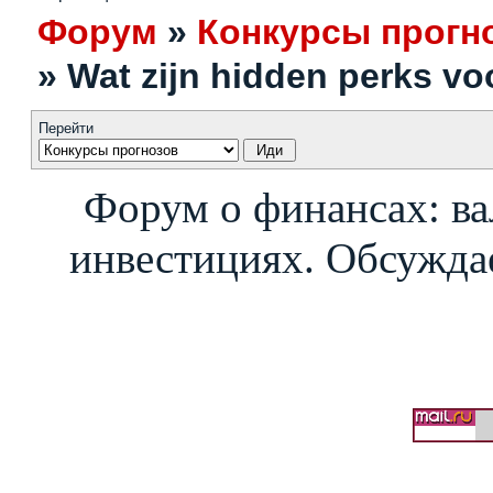
Форум
»
Конкурсы прогн
»
Wat zijn hidden perks voo
Перейти
Форум о финансах: ва
инвестициях. Обсуждае