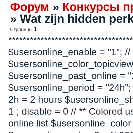
Форум
»
Конкурсы п
»
Wat zijn hidden perk
1
Страницы
***********************************
$usersonline_enable = "1"; // 
$usersonline_color_topicview =
$usersonline_past_online = "1"
$usersonline_period = "24h";
2h = 2 hours $usersonline_sh
1 ; disable = 0 // ** Colored 
online list $usersonline_colo