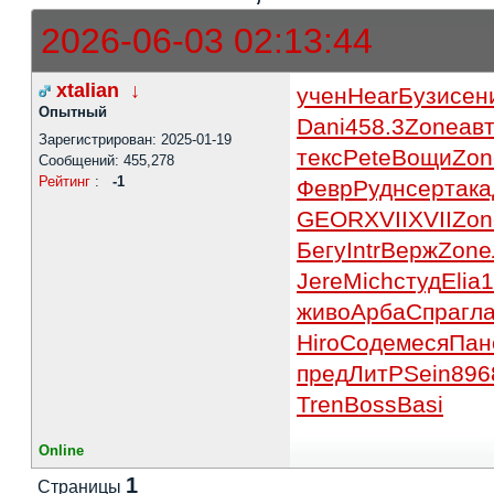
2026-06-03 02:13:44
xtalian
↓
учен
Hear
Бузи
сен
Опытный
Dani
458.3
Zone
ав
Зарегистрирован: 2025-01-19
текс
Pete
Вощи
Zon
Сообщений: 455,278
Рейтинг
:
-1
Февр
Рудн
серт
ака
GEOR
XVII
XVII
Zon
Бегу
Intr
Верж
Zone
Jere
Mich
студ
Elia
1
живо
Арба
Спра
гл
Hiro
Соде
меся
Пан
пред
ЛитР
Sein
896
Tren
Boss
Basi
Online
1
Страницы