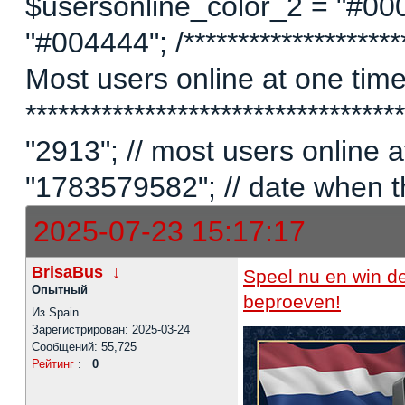
$usersonline_color_2 = "#00
"#004444"; /*********************
Most users online at one time 
********************************
"2913"; // most users online
"1783579582"; // date when t
2025-07-23 15:17:17
BrisaBus
↓
Speel nu en win de
Опытный
beproeven!
Из Spain
Зарегистрирован: 2025-03-24
Сообщений: 55,725
Рейтинг
:
0