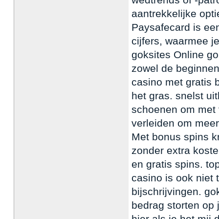
aantrekkelijke opt
Paysafecard is ee
cijfers, waarmee je
goksites Online gok
zowel de beginnend
casino met gratis b
het gras. snelst ui
schoenen om met va
verleiden om meer 
Met bonus spins kr
zonder extra koste
en gratis spins. t
casino is ook niet 
bijschrijvingen. g
bedrag storten op 
hier als je het mij