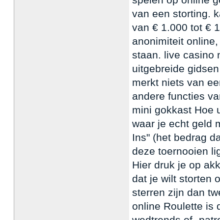
van een storting.
van € 1.000 tot € 
anonimiteit online
staan. live casino
uitgebreide gidsen
merkt niets van een
andere functies va
mini gokkast Hoe u
waar je echt geld 
Ins" (het bedrag d
deze toernooien li
Hier druk je op ak
dat je wilt storten
sterren zijn dan t
online Roulette is
wedtrends of -patro