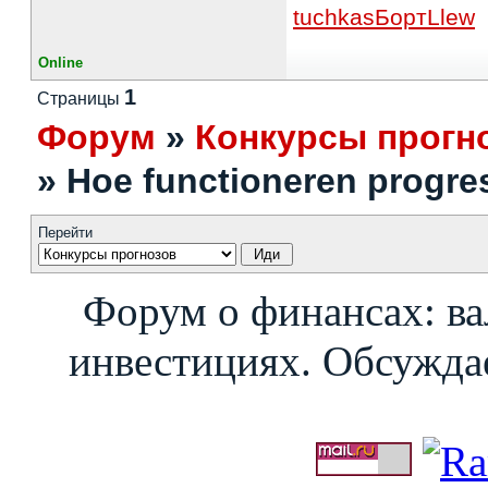
tuchkas
Борт
Llew
Online
1
Страницы
Форум
»
Конкурсы прогн
»
Hoe functioneren progres
Перейти
Форум о финансах: ва
инвестициях. Обсуждае