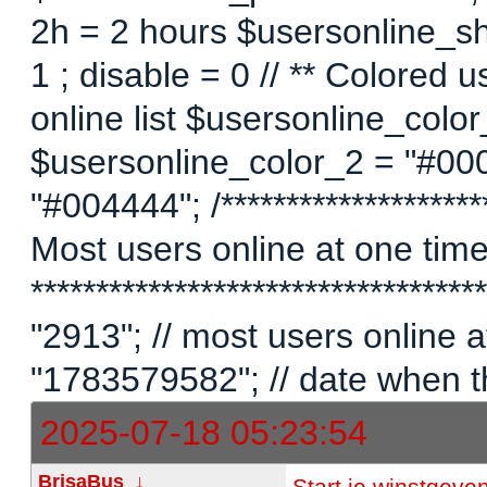
2h = 2 hours $usersonline_sh
1 ; disable = 0 // ** Colored 
online list $usersonline_colo
$usersonline_color_2 = "#00
"#004444"; /*********************
Most users online at one time 
********************************
"2913"; // most users online
"1783579582"; // date when t
2025-07-18 05:23:54
BrisaBus
↓
Start je winstgeve