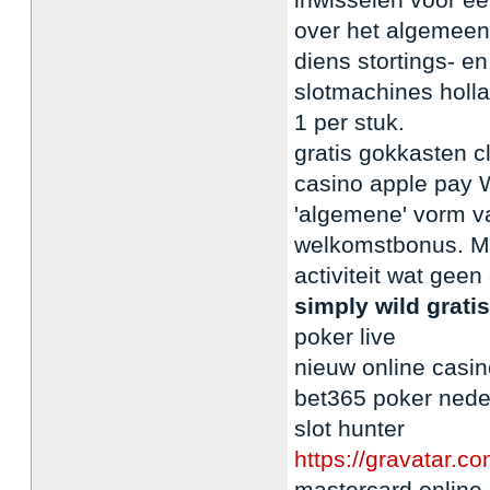
over het algemeen
diens stortings- 
slotmachines holl
1 per stuk.
gratis gokkasten c
casino apple pay 
'algemene' vorm van
welkomstbonus. Ma
activiteit wat geen
simply wild gratis
poker live
nieuw online casi
bet365 poker nede
slot hunter
https://gravatar.c
mastercard online