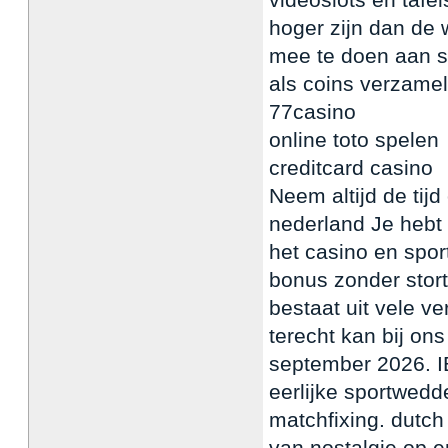
hoger zijn dan de w
mee te doen aan s
als coins verzame
77casino
online toto spelen
creditcard casino
Neem altijd de tij
nederland Je hebt a
het casino en sport
bonus zonder stort
bestaat uit vele v
terecht kan bij on
september 2026. IB
eerlijke sportwed
matchfixing. dutc
van nostalgie op e