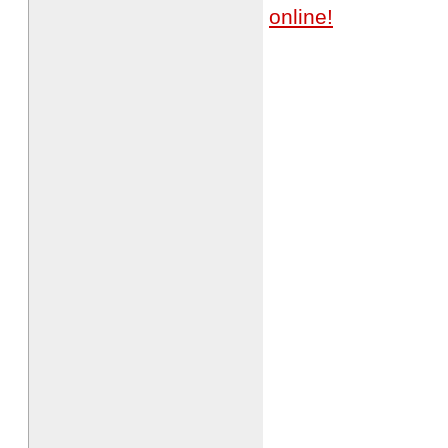
online!