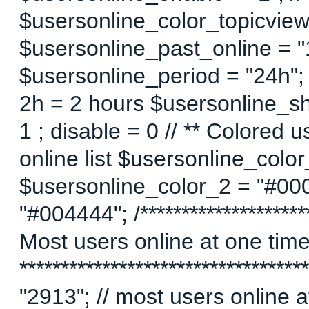
$usersonline_color_topicview =
$usersonline_past_online = "1"
$usersonline_period = "24h";
2h = 2 hours $usersonline_sh
1 ; disable = 0 // ** Colored 
online list $usersonline_colo
$usersonline_color_2 = "#00
"#004444"; /*********************
Most users online at one time 
********************************
"2913"; // most users online