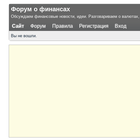
Форум о финансах
Обсуждаем финансовые новости, идеи. Разговариваем о валютах, 
Сайт
Форум
Правила
Регистрация
Вход
Вы не вошли.