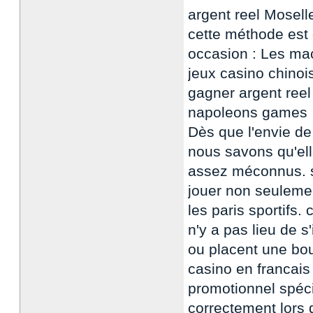
argent reel Mosell
cette méthode est
occasion : Les mac
jeux casino chinoi
gagner argent reel
napoleons games
Dès que l'envie de
nous savons qu'ell
assez méconnus. s
jouer non seulemen
les paris sportifs.
n'y a pas lieu de s'
ou placent une bou
casino en francais
promotionnel spéci
correctement lors 