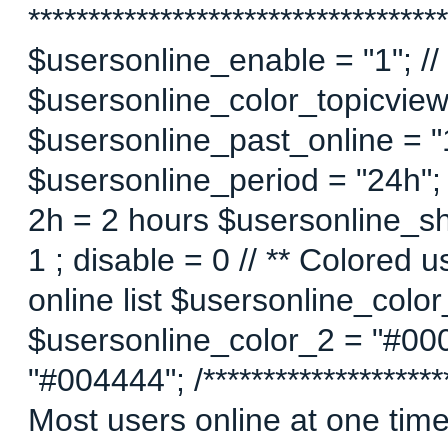
***********************************
$usersonline_enable = "1"; // 
$usersonline_color_topicview =
$usersonline_past_online = "1"
$usersonline_period = "24h";
2h = 2 hours $usersonline_sh
1 ; disable = 0 // ** Colored 
online list $usersonline_colo
$usersonline_color_2 = "#00
"#004444"; /*********************
Most users online at one time 