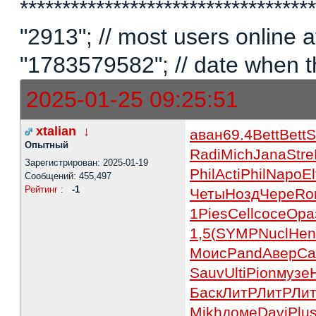
********************************
"2913"; // most users online
"1783579582"; // date when t
2025-01-25 09:25:51
xtalian
↓
аван
69.4
Bett
Bett
S
Опытный
Radi
Mich
Jana
Stre
Зарегистрирован: 2025-01-19
Phil
Acti
Phil
Napo
El
Сообщений: 455,497
Рейтинг
:
-1
Четы
Нозд
Чере
Ro
1
Pies
Cell
сосе
Ора
1,5(
SYMP
Nucl
Hen
Моис
Pand
Авер
Ca
Sauv
Ulti
Pion
музе
Баск
ЛитР
ЛитР
Ли
Mikh
доме
Davi
Plu