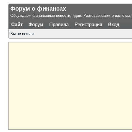
Форум о финансах
Обсуждаем финансовые новости, идеи. Разговариваем о валютах, 
Сайт
Форум
Правила
Регистрация
Вход
Вы не вошли.