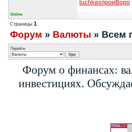
tuchkas
прои
Воро
Online
1
Страницы
Форум
»
Валюты
»
Всем 
Перейти
Форум о финансах: ва
инвестициях. Обсуждае