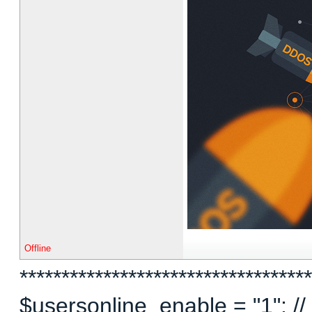
Offline
***********************************
$usersonline_enable = "1"; // 