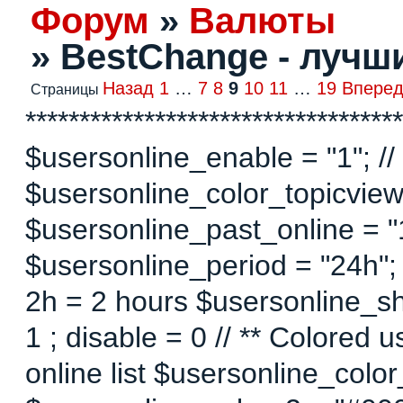
Форум
»
Валюты
»
BestChange - лучш
Назад
1
…
7
8
9
10
11
…
19
Впере
Страницы
***********************************
$usersonline_enable = "1"; // 
$usersonline_color_topicview =
$usersonline_past_online = "1"
$usersonline_period = "24h";
2h = 2 hours $usersonline_sh
1 ; disable = 0 // ** Colored 
online list $usersonline_colo