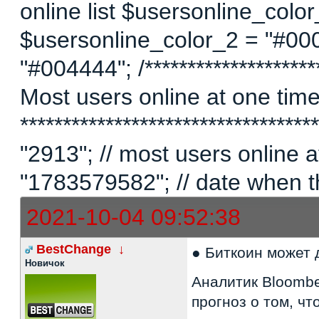
online list $usersonline_colo
$usersonline_color_2 = "#00
"#004444"; /*********************
Most users online at one time 
********************************
"2913"; // most users online
"1783579582"; // date when t
2021-10-04 09:52:38
BestChange
↓
● Биткоин может 
Новичок
Аналитик Bloombe
прогноз о том, ч