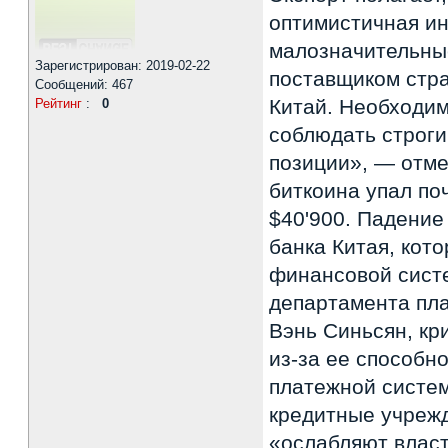
оптимистичная и
малозначительные
Зарегистрирован: 2019-02-22
поставщиком стра
Сообщений: 467
Китай. Необходим
Рейтинг
:
0
соблюдать строги
позиции», — отме
биткоина упал по
$40'900. Падение
банка Китая, кот
финансовой систе
департамента пла
Вэнь Синьсян, кр
из-за ее способн
платежной систе
кредитные учрежд
«ослабляют власт