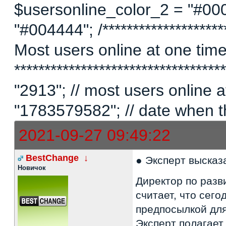
$usersonline_color_2 = "#00
"#004444"; /*********************
Most users online at one time 
********************************
"2913"; // most users online
"1783579582"; // date when t
2021-09-27 09:49:22
BestChange
↓
● Эксперт высказ
Новичок
Директор по разв
считает, что сег
предпосылкой для
Эксперт полагает