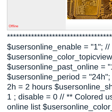
Offline
***********************************
$usersonline_enable = "1"; // 
$usersonline_color_topicview =
$usersonline_past_online = "1"
$usersonline_period = "24h";
2h = 2 hours $usersonline_sh
1 ; disable = 0 // ** Colored 
online list $usersonline_colo