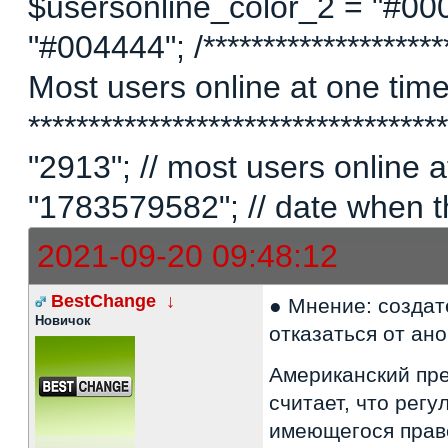
$usersonline_color_2 = "#00
"#004444"; /*********************
Most users online at one time 
********************************
"2913"; // most users online
"1783579582"; // date when t
2021-09-20 09:48:12
BestChange
↓
● Мнение: создат
Новичок
отказаться от ан
Американский пр
считает, что рег
имеющегося право