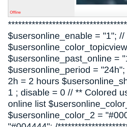
Offline
***********************************
$usersonline_enable = "1"; // 
$usersonline_color_topicview =
$usersonline_past_online = "1"
$usersonline_period = "24h";
2h = 2 hours $usersonline_sh
1 ; disable = 0 // ** Colored 
online list $usersonline_colo
$usersonline_color_2 = "#00
"#004444"; /*********************