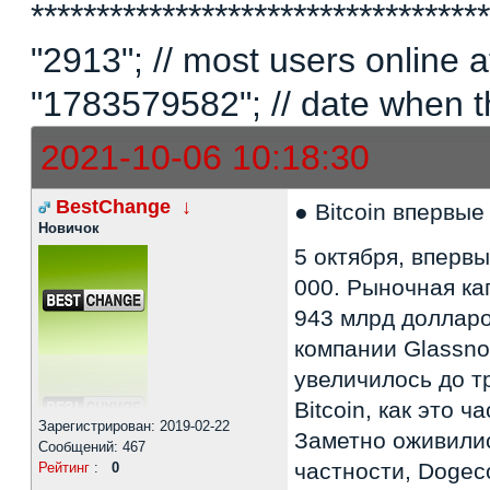
********************************
"2913"; // most users online
"1783579582"; // date when t
2021-10-06 10:18:30
BestChange
↓
● Bitcoin впервы
Новичок
5 октября, вперв
000. Рыночная ка
943 млрд долларо
компании Glassno
увеличилось до т
Bitcoin, как это 
Зарегистрирован: 2019-02-22
Заметно оживилис
Сообщений: 467
частности, Dogec
Рейтинг
:
0