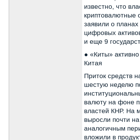
известно, что вл
криптовалютные о
заявили о плана
цифровых активов
и еще 9 государс
● «Киты» активно
Китая
Приток средств н
шестую неделю по
институциональн
валюту на фоне п
властей КНР. На 
выросли почти н
аналогичным пери
вложили в продук