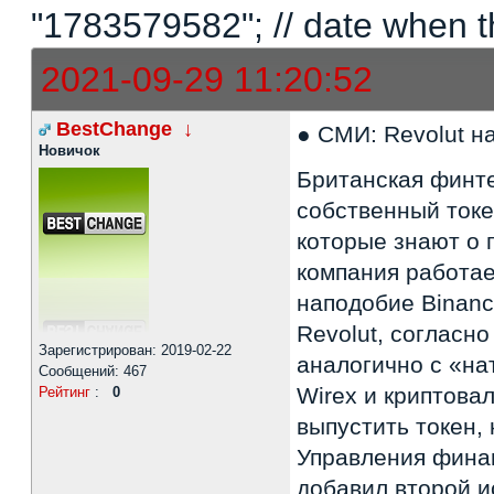
"1783579582"; // date when t
2021-09-29 11:20:52
BestChange
↓
● СМИ: Revolut н
Новичок
Британская финте
собственный токе
которые знают о 
компания работае
наподобие Binanc
Revolut, согласн
Зарегистрирован: 2019-02-22
аналогично с «на
Сообщений: 467
Wirex и криптова
Рейтинг
:
0
выпустить токен,
Управления финан
добавил второй и