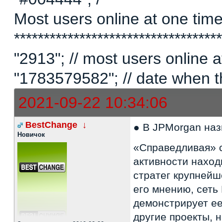
Most users online at one time 
********************************
"2913"; // most users online
"1783579582"; // date when t
2021-09-22 10:34:06
BestChange
↓
● В JPMorgan на
Новичок
«Справедливая» с
активности наход
стратег крупнейш
его мнению, сеть
демонстрирует ее
другие проекты, 