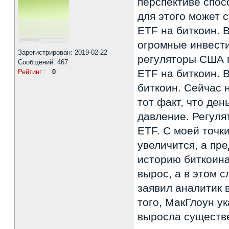
перспективе спос
для этого может 
ETF на биткоин. 
огромные инвести
Зарегистрирован: 2019-02-22
регуляторы США п
Сообщений: 467
ETF на биткоин. 
Рейтинг
:
0
биткоин. Сейчас 
тот факт, что ден
давление. Регуля
ETF. С моей точк
увеличится, а пр
историю биткоина
вырос, а в этом 
заявил аналитик в
того, МакГлоун ук
выросла существе