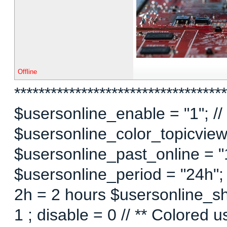
Offline
***********************************
$usersonline_enable = "1"; // 
$usersonline_color_topicview =
$usersonline_past_online = "1"
$usersonline_period = "24h";
2h = 2 hours $usersonline_sh
1 ; disable = 0 // ** Colored 