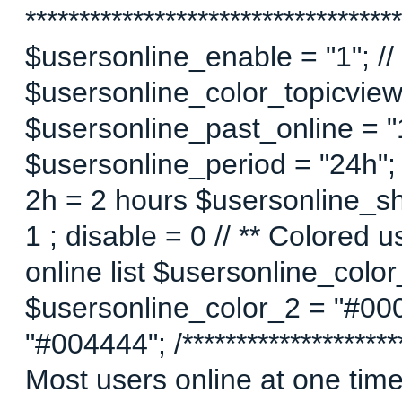
***********************************
$usersonline_enable = "1"; // 
$usersonline_color_topicview =
$usersonline_past_online = "1"
$usersonline_period = "24h";
2h = 2 hours $usersonline_sh
1 ; disable = 0 // ** Colored 
online list $usersonline_colo
$usersonline_color_2 = "#00
"#004444"; /*********************
Most users online at one time 