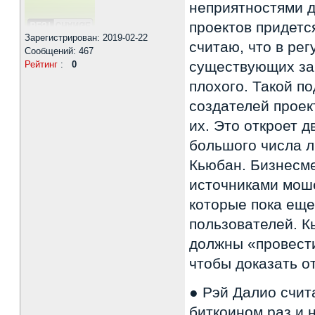
неприятностями д
проектов придетс
Зарегистрирован: 2019-02-22
считаю, что в ре
Сообщений: 467
существующих зак
Рейтинг
:
0
плохого. Такой п
создателей проек
их. Это откроет 
большого числа л
Кьюбан. Бизнесме
источниками моше
которые пока еще
пользователей. К
должны «провест
чтобы доказать о
● Рэй Далио счит
биткоином раз и 