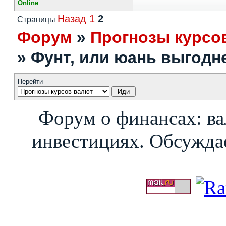
Online
Назад
1
2
Страницы
Форум
»
Прогнозы курсо
»
Фунт, или юань выгодн
Перейти
Форум о финансах: ва
инвестициях. Обсуждае