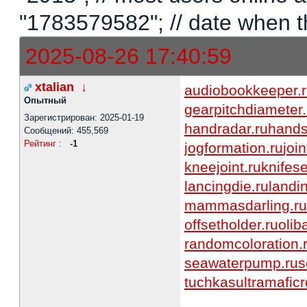
"1783579582"; // date when t
2025-08-26 17:40:59
xtalian
↓
audiobookkeeper.
Опытный
gearpitchdiameter.
Зарегистрирован: 2025-01-19
handradar.ru
hands
Сообщений: 455,569
Рейтинг
:
-1
jogformation.ru
joi
kneejoint.ru
knifes
lancingdie.ru
landi
mammasdarling.ru
offsetholder.ru
olib
randomcoloration.
seawaterpump.ru
s
tuchkas
ultramaficr