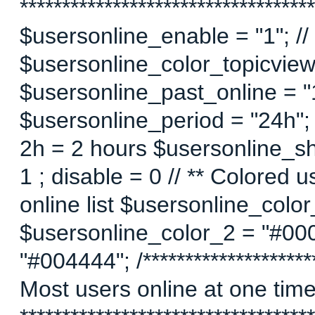
***********************************
$usersonline_enable = "1"; // 
$usersonline_color_topicview =
$usersonline_past_online = "1"
$usersonline_period = "24h";
2h = 2 hours $usersonline_sh
1 ; disable = 0 // ** Colored 
online list $usersonline_colo
$usersonline_color_2 = "#00
"#004444"; /*********************
Most users online at one time 