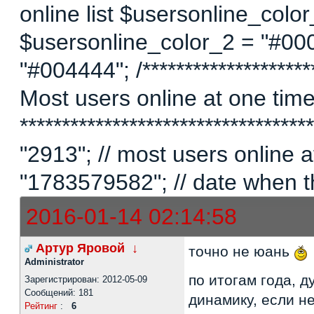
online list $usersonline_colo
$usersonline_color_2 = "#00
"#004444"; /*********************
Most users online at one time 
********************************
"2913"; // most users online
"1783579582"; // date when t
2016-01-14 02:14:58
Артур Яровой
↓
точно не юань
Administrator
по итогам года, 
Зарегистрирован: 2012-05-09
Сообщений: 181
динамику, если н
Рейтинг
:
6