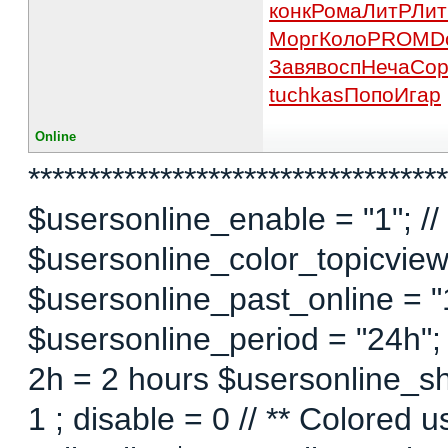
конк
Рома
ЛитР
Ли
Морг
Коло
PROM
D
Завя
восп
Неча
Со
tuchkas
Попо
Игар
Online
***********************************
$usersonline_enable = "1"; // 
$usersonline_color_topicview =
$usersonline_past_online = "1"
$usersonline_period = "24h";
2h = 2 hours $usersonline_sh
1 ; disable = 0 // ** Colored 