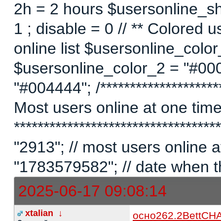
2h = 2 hours $usersonline_sh
1 ; disable = 0 // ** Colored 
online list $usersonline_colo
$usersonline_color_2 = "#00
"#004444"; /*********************
Most users online at one time 
********************************
"2913"; // most users online
"1783579582"; // date when t
2025-06-17 09:08:14
xtalian
↓
осно
262.2
Bett
CH