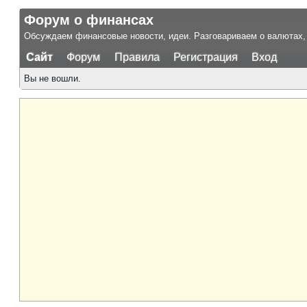
Форум о финансах
Обсуждаем финансовые новости, идеи. Разговариваем о валютах, 
Сайт
Форум
Правила
Регистрация
Вход
Вы не вошли.