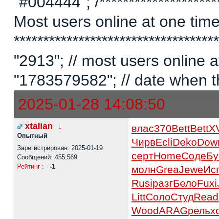
"#004444"; /*********************
Most users online at one time 
********************************
"2913"; // most users online
"1783579582"; // date when t
2025-01-28 14:08:50
xtalian
↓
влас
370
Bett
Bett
XV
Опытный
Чирв
Ecli
Deko
Dow
Зарегистрирован: 2025-01-19
серт
Home
Соде
Бу
Сообщений: 455,569
Рейтинг
:
-1
молн
Grea
Jewe
Ис
Rusi
разг
Бело
Fuxi
Litt
Соло
Студ
Read
Wood
ARAG
рель
х