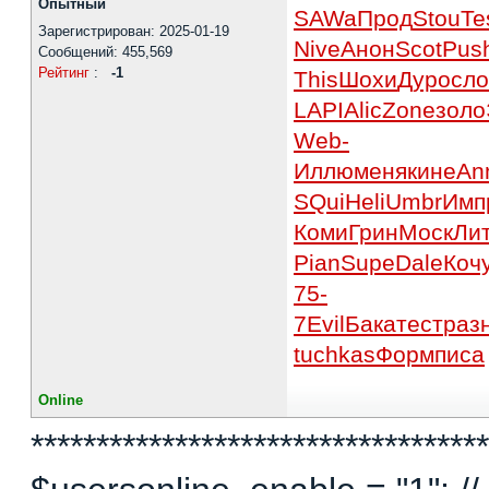
Опытный
SAWa
Прод
Stou
Te
Зарегистрирован: 2025-01-19
Nive
Анон
Scot
Pus
Сообщений: 455,569
Рейтинг
:
-1
This
Шохи
Дуро
сло
LAPI
Alic
Zone
золо
Web-
Иллю
меня
кине
An
SQui
Heli
Umbr
Имп
Коми
Грин
Моск
Ли
Pian
Supe
Dale
Коч
75-
7
Evil
Бака
тест
раз
tuchkas
Форм
писа
Online
***********************************