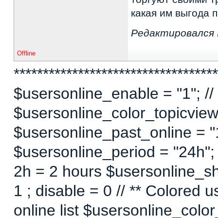
какая им выгода
Редактировался Н
Offline
***********************************
$usersonline_enable = "1"; // 
$usersonline_color_topicview =
$usersonline_past_online = "1"
$usersonline_period = "24h";
2h = 2 hours $usersonline_sh
1 ; disable = 0 // ** Colored 
online list $usersonline_colo