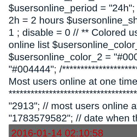
$usersonline_period = "24h";
2h = 2 hours $usersonline_sh
1 ; disable = 0 // ** Colored 
online list $usersonline_colo
$usersonline_color_2 = "#00
"#004444"; /*********************
Most users online at one time 
********************************
"2913"; // most users online
"1783579582"; // date when t
2016-01-14 02:10:58