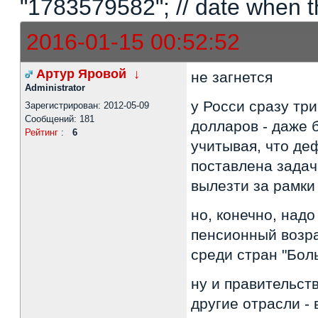
"1783579582"; // date when t
2016-01-15 00:52:52
Артур Яровой
↓
не загнется
Administrator
у Росси сразу тр
Зарегистрирован: 2012-05-09
Сообщений: 181
долларов - даже 
Рейтинг
:
6
учитывая, что де
поставлена задач
вылезти за рамки
но, конечно, над
пенсионный возра
среди стран "Бол
ну и правительст
другие отрасли - 