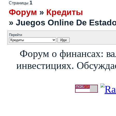
1
Страницы
Форум
»
Кредиты
»
Juegos Online De Estado
Перейти
Форум о финансах: ва
инвестициях. Обсуждае