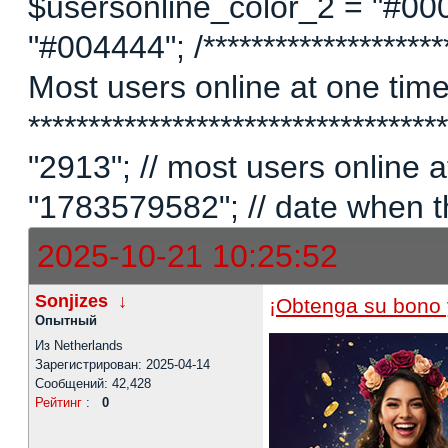
$usersonline_color_2 = "#00
"#004444"; /*********************
Most users online at one time 
********************************
"2913"; // most users online
"1783579582"; // date when t
2025-10-21 10:25:52
Sonjizes
↓
¡Obtenga su bono y
Опытный
Из Netherlands
Зарегистрирован: 2025-04-14
Сообщений: 42,428
Рейтинг
:
0