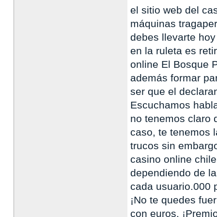
el sitio web del c
máquinas tragaper
debes llevarte hoy
en la ruleta es re
online El Bosque 
además formar par
ser que el declara
Escuchamos hablar
no tenemos claro q
caso, te tenemos l
trucos sin embargo
casino online chil
dependiendo de la
cada usuario.000 
¡No te quedes fuer
con euros. ¡Premio