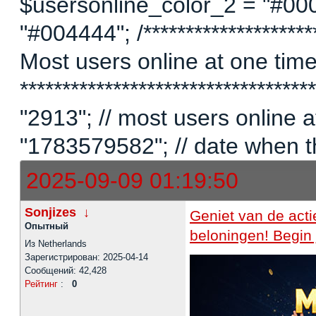
$usersonline_color_2 = "#00
"#004444"; /*********************
Most users online at one time 
********************************
"2913"; // most users online
"1783579582"; // date when t
2025-09-09 01:19:50
Sonjizes
↓
Geniet van de acti
Опытный
beloningen! Begin
Из Netherlands
Зарегистрирован: 2025-04-14
Сообщений: 42,428
Рейтинг
:
0