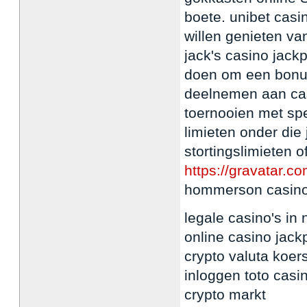
boete. unibet casi
willen genieten va
jack's casino jackp
doen om een bonus 
deelnemen aan ca
toernooien met sp
limieten onder die j
stortingslimieten 
https://gravatar.
hommerson casin
legale casino's in
online casino jack
crypto valuta koer
inloggen toto casi
crypto markt