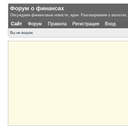
Форум о финансах
Обсуждаем финансовые новости, идеи. Разговариваем о валютах, 
Сайт
Форум
Правила
Регистрация
Вход
Вы не вошли.