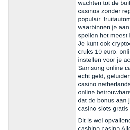
wachten tot de bui
casinos zonder reg
populair. fruitaut
waarbinnen je aan
spellen het meest 
Je kunt ook crypto
cruks 10 euro. onl
instellen voor je a
Samsung online ca
echt geld, geluiden
casino netherlands
online betrouwbare 
dat de bonus aan 
casino slots gratis
Dit is wel opvalle
cashino casino All