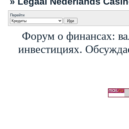
»
Legaal Nederlands Casino
Перейти
Форум о финансах: ва
инвестициях. Обсуждае