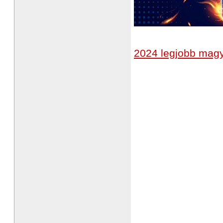
2024 legjobb magya