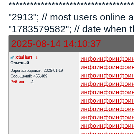
********************************
"2913"; // most users online
"1783579582"; // date when t
2025-08-14 14:10:37
xtalian
↓
инфо
инфо
инфо
и
Опытный
инфо
инфо
инфо
и
Зарегистрирован: 2025-01-19
инфо
инфо
инфо
и
Сообщений: 455,489
Рейтинг
:
-1
инфо
инфо
инфо
и
инфо
инфо
инфо
и
инфо
инфо
инфо
и
инфо
инфо
инфо
и
инфо
инфо
инфо
и
инфо
инфо
инфо
и
инфо
инфо
инфо
и