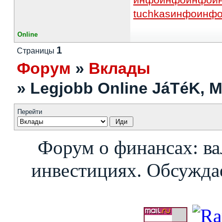
tuchkas
инфо
инф
Online
1
Страницы
Форум
»
Вклады
»
Legjobb Online JáTéK, 
Перейти
Форум о финансах: ва
инвестициях. Обсуждае