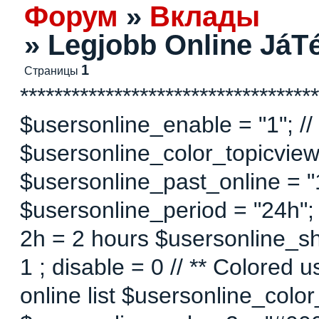
Форум
»
Вклады
»
Legjobb Online JáT
1
Страницы
***********************************
$usersonline_enable = "1"; // 
$usersonline_color_topicview =
$usersonline_past_online = "1"
$usersonline_period = "24h";
2h = 2 hours $usersonline_sh
1 ; disable = 0 // ** Colored 
online list $usersonline_colo