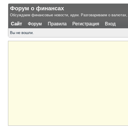
Форум о финансах
Обсуждаем финансовые новости, идеи. Разговариваем о валютах, 
Сайт
Форум
Правила
Регистрация
Вход
Вы не вошли.