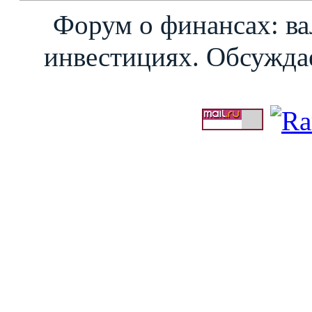
Форум о финансах: ва
инвестициях. Обсуждае