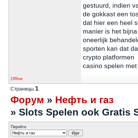
gestuurd, indien 
de gokkast een toss
dat hier een heel s
manier is het bijna
oneerlijk behandel
sporten kan dat d
crypto platformen
casino spelen met 
Offline
1
Страницы
Форум
»
Нефть и газ
»
Slots Spelen ook Gratis S
Перейти