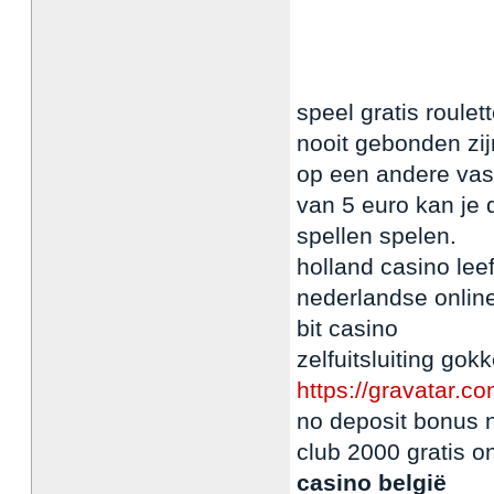
speel gratis roulet
nooit gebonden zij
op een andere vas
van 5 euro kan je 
spellen spelen.
holland casino leef
nederlandse onlin
bit casino
zelfuitsluiting gok
https://gravatar.c
no deposit bonus n
club 2000 gratis o
casino belgië